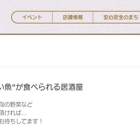
イベント
店舗情報
安心安全のまち
建築/不動産
理容/美容
医療/ヘルスケア
住
い魚”が食べられる居酒屋
旬の野菜など
ければ...
お待ちしてます！