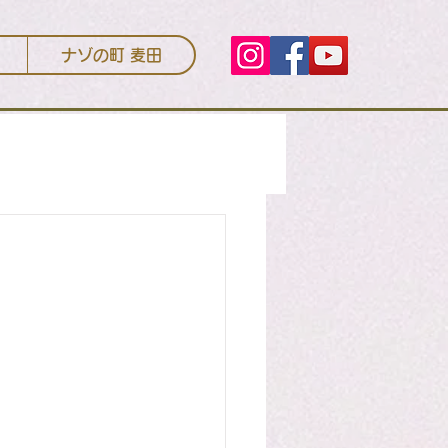
ナゾの町 麦田
まい
クリーニング