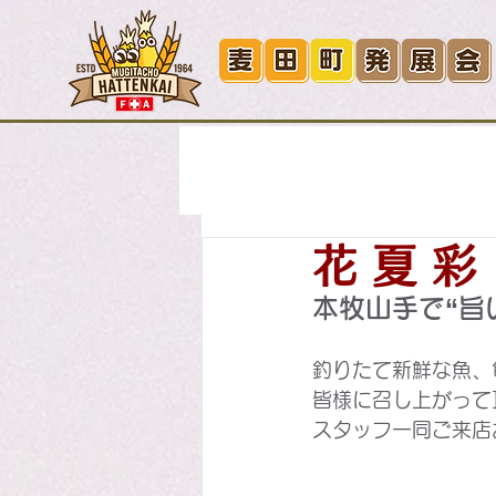
All Posts
飲食店
小売店
花 夏 彩
その他
サービス
本牧山手で“旨
釣りたて新鮮な魚、
皆様に召し上がって頂
スタッフ一同ご来店