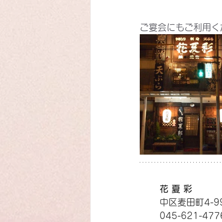
ご宴会にもご利用く
花 夏 彩
中区麦田町4-9
045-621-477