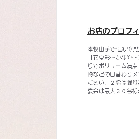
お店のプロフ
本牧山手で“旨い魚
【花夏彩～かなや～
りでボリューム満点
物などの日替わりメ
ださい。２階は掘り
宴会は最大３０名様