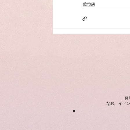
飲食店
発
​なお、イベ