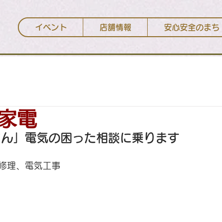
イベント
店舗情報
安心安全のまち
建築/不動産
理容/美容
医療/ヘルスケア
住
家電
さん」電気の困った相談に乗ります
修理、電気工事