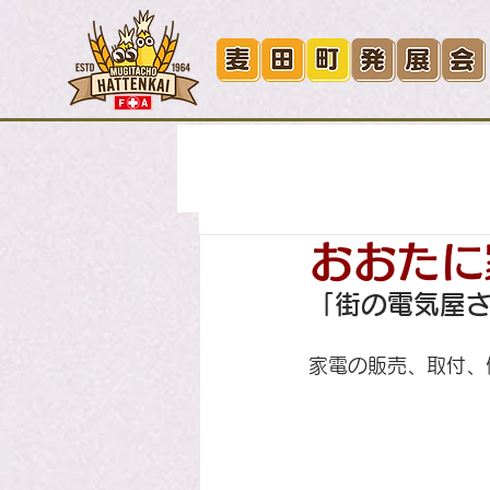
All Posts
飲食店
小売店
おおたに
その他
サービス
「街の電気屋
家電の販売、取付、