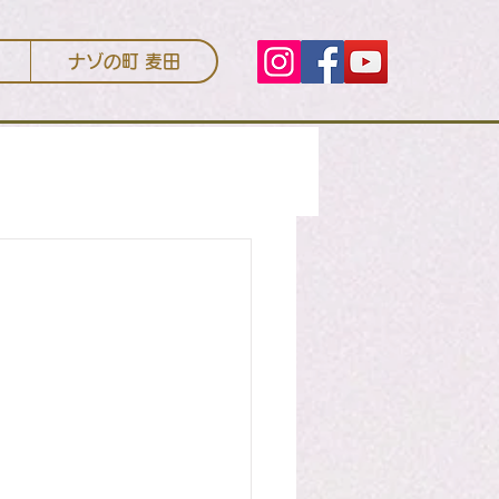
ナゾの町 麦田
まい
クリーニング