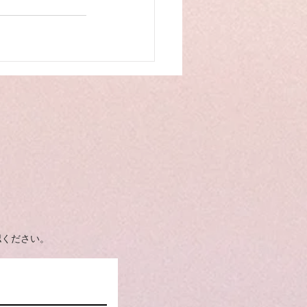
。
認ください。