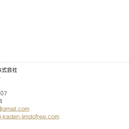
株式会社
0
07
4
@gmail.com
ni-kaden.jimdofree.com