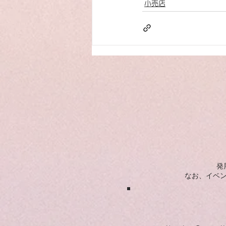
小売店
発
​なお、イベ